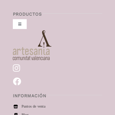
PRODUCTOS
Toggle
Navigation
Collares
Pendientes
Anillos
Momentos especiales
INFORMACIÓN
Puntos de venta
Blog