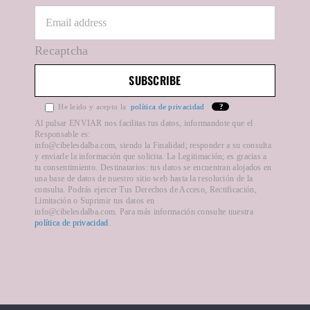
Ley de cookies
Recaptcha
Mapa del sitio
He leido y acepto la
política de privacidad
?
Formas de pago
Al pulsar ENVIAR nos facilitas tus datos, informandote que el
Responsable es:
info@cibelesdalba.com, siendo la Finalidad; responder a su consulta
y enviarle la información que solicita. La Legitimación; es gracias a
Plazos de entrega
tu consentimiento. Destinatarios: tus datos se encuentran alojados en
una base de datos de nuestro sitio web hasta la resolución de la
consulta. Podrás ejercer Tus Derechos de Acceso, Rectificación,
Limitación o Suprimir tus datos en
info@cibelesdalba.com. Para más información consulte nuestra
política de privacidad
.