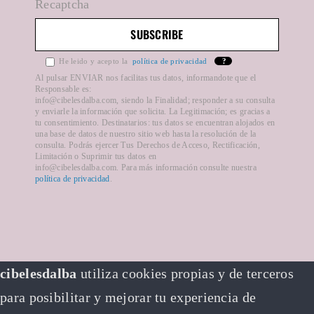
Recaptcha
Mapa del sitio
He leido y acepto la
política de privacidad
?
Formas de pago
Al pulsar ENVIAR nos facilitas tus datos, informandote que el
Responsable es:
info@cibelesdalba.com, siendo la Finalidad; responder a su consulta
y enviarle la información que solicita. La Legitimación; es gracias a
Plazos de entrega
tu consentimiento. Destinatarios: tus datos se encuentran alojados en
una base de datos de nuestro sitio web hasta la resolución de la
consulta. Podrás ejercer Tus Derechos de Acceso, Rectificación,
Limitación o Suprimir tus datos en
info@cibelesdalba.com. Para más información consulte nuestra
política de privacidad
.
cibelesdalba
utiliza cookies propias y de terceros
para posibilitar y mejorar tu experiencia de