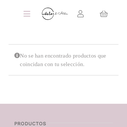
Saltar
al
Toggle
contenido
Navigation
INICIO
MOMENTOS ESPECIALES
No se han encontrado productos que
coincidan con tu selección.
JOYERÍA
MÁS CERÁMICA
CONTACTO
PRODUCTOS