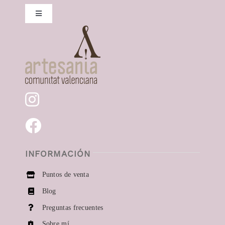
Toggle
Navigation
Collares
Pendientes
Anillos
Momentos especiales
INFORMACIÓN
Puntos de venta
Blog
Preguntas frecuentes
Sobre mí