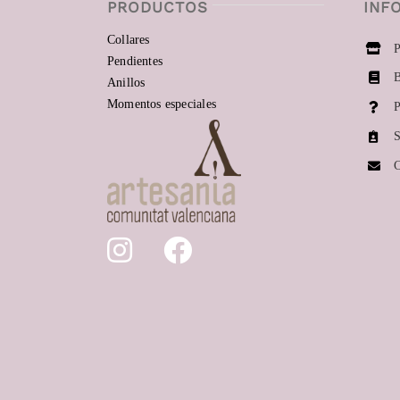
PRODUCTOS
INF
Collares
P
Pendientes
B
Anillos
Momentos especiales
P
S
C