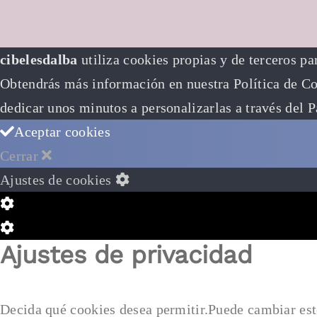
cibelesdalba
utiliza cookies propias y de terceros pa
Obtendrás más información en nuestra Política de Coo
dedicar unos minutos a personalizarlas a través del
P
Aceptar cookies
Cerrar
Ajustes de cookies
Configuración
de
Configuración
Ajustes de privacidad
Cookie
de
Box
Cookie
Box
Decida qué cookies desea permitir.Puede cambiar est