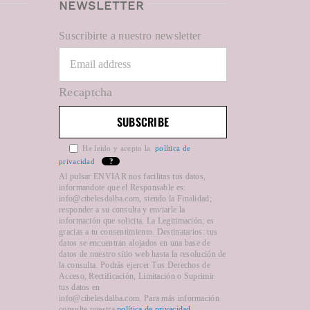
NEWSLETTER
Suscribirte a nuestro newsletter
Recaptcha
He leido y acepto la
política de
privacidad
?
Al pulsar ENVIAR nos facilitas tus datos,
informandote que el Responsable es:
info@cibelesdalba.com, siendo la Finalidad;
responder a su consulta y enviarle la
información que solicita. La Legitimación; es
gracias a tu consentimiento. Destinatarios: tus
datos se encuentran alojados en una base de
datos de nuestro sitio web hasta la resolución de
la consulta. Podrás ejercer Tus Derechos de
Acceso, Rectificación, Limitación o Suprimir
tus datos en
info@cibelesdalba.com. Para más información
consulte nuestra
política de privacidad
.