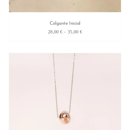
Colgante Inicial
Rango
-
28,00
€
35,00
€
de
precios:
desde
28,00 €
hasta
35,00 €