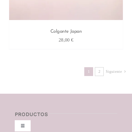
Colgante Japan
28,00
€
1
2
Siguiente
PRODUCTOS
Toggle