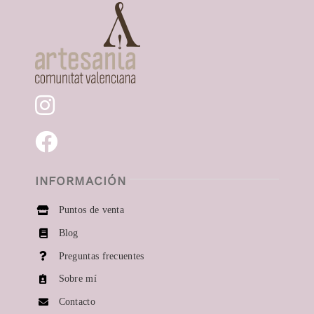
Navigation
Collares
Pendientes
Anillos
Momentos especiales
INFORMACIÓN
Puntos de venta
Blog
Preguntas frecuentes
Sobre mí
Contacto