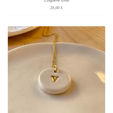
Colgante Unia
28,00
€