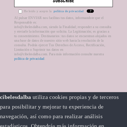
He leido y acepto la
política de privacidad
?
Formas de pago
Al pulsar ENVIAR nos facilitas tus datos, informandote que el
Responsable es:
info@cibelesdalba.com, siendo la Finalidad; responder a su consulta
y enviarle la información que solicita. La Legitimación; es gracias a
Plazos de entrega
tu consentimiento. Destinatarios: tus datos se encuentran alojados en
una base de datos de nuestro sitio web hasta la resolución de la
consulta. Podrás ejercer Tus Derechos de Acceso, Rectificación,
Limitación o Suprimir tus datos en
info@cibelesdalba.com. Para más información consulte nuestra
política de privacidad
.
cibelesdalba
utiliza cookies propias y de terceros
para posibilitar y mejorar tu experiencia de
navegación, así como para realizar análisis
estadísticos. Obtendrás más información en