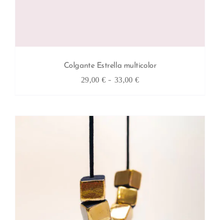
Colgante Estrella multicolor
Rango
-
29,00
€
33,00
€
de
precios:
desde
29,00 €
hasta
33,00 €