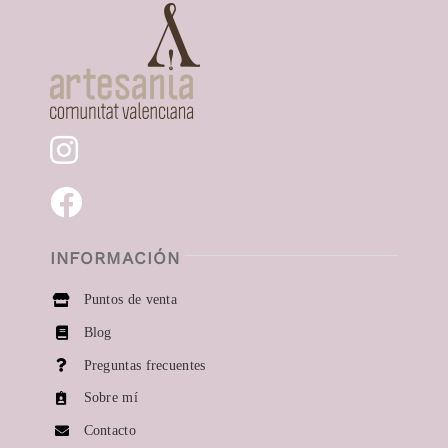
Navigation
Collares
Pendientes
Anillos
Momentos especiales
INFORMACIÓN
Puntos de venta
Blog
Preguntas frecuentes
Sobre mí
Contacto