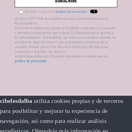
He leido y acepto la
política de privacidad
?
Formas de pago
Al pulsar ENVIAR nos facilitas tus datos, informandote que el
Responsable es:
info@cibelesdalba.com, siendo la Finalidad; responder a su consulta
y enviarle la información que solicita. La Legitimación; es gracias a
Plazos de entrega
tu consentimiento. Destinatarios: tus datos se encuentran alojados en
una base de datos de nuestro sitio web hasta la resolución de la
consulta. Podrás ejercer Tus Derechos de Acceso, Rectificación,
Limitación o Suprimir tus datos en
info@cibelesdalba.com. Para más información consulte nuestra
política de privacidad
.
cibelesdalba
utiliza cookies propias y de terceros
para posibilitar y mejorar tu experiencia de
navegación, así como para realizar análisis
estadísticos. Obtendrás más información en