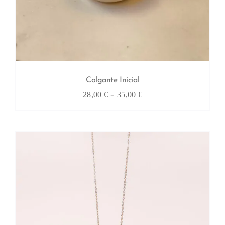
Colgante Inicial
Rango
-
28,00
€
35,00
€
de
precios:
desde
28,00 €
hasta
35,00 €