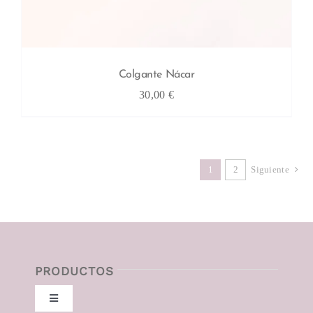
Colgante Nácar
30,00
€
1
2
Siguiente
PRODUCTOS
Toggle