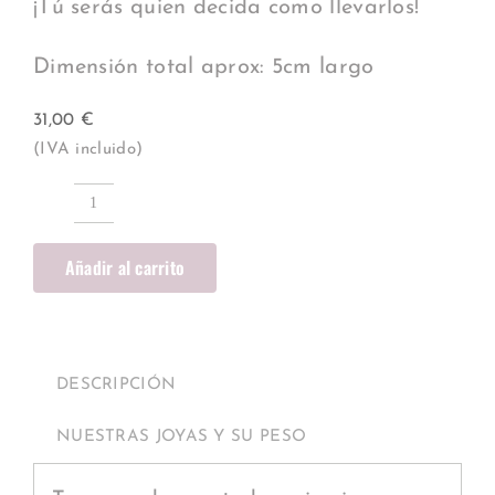
¡Tú serás quien decida como llevarlos!
Dimensión total aprox: 5cm largo
31,00
€
(IVA incluido)
Pendientes
Corazón
Añadir al carrito
Malva
combinables
cantidad
DESCRIPCIÓN
NUESTRAS JOYAS Y SU PESO