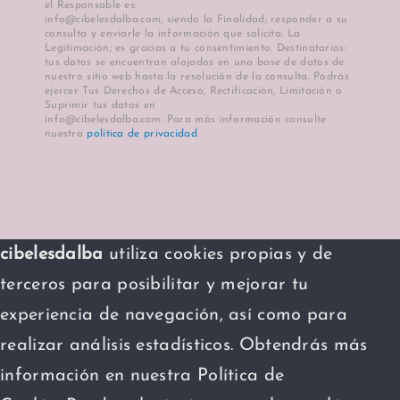
el Responsable es:
info@cibelesdalba.com, siendo la Finalidad; responder a su
consulta y enviarle la información que solicita. La
Plazos de entrega
Legitimación; es gracias a tu consentimiento. Destinatarios:
tus datos se encuentran alojados en una base de datos de
nuestro sitio web hasta la resolución de la consulta. Podrás
ejercer Tus Derechos de Acceso, Rectificación, Limitación o
Suprimir tus datos en
info@cibelesdalba.com. Para más información consulte
nuestra
política de privacidad
.
cibelesdalba
utiliza cookies propias y de
terceros para posibilitar y mejorar tu
experiencia de navegación, así como para
realizar análisis estadísticos. Obtendrás más
información en nuestra Política de