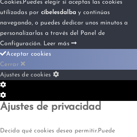
Cookies.Puedes elegir si aceptas las cookies
utilizadas por
cibelesdalba
y continúas
navegando, o puedes dedicar unos minutos a
personalizarlas a través del
Panel de
Configuración.
Leer más
Aceptar cookies
Cerrar
Ajustes de cookies
Configuración
de
Configuración
Ajustes de privacidad
Cookie
de
Box
Cookie
Box
Decida qué cookies desea permitir.Puede