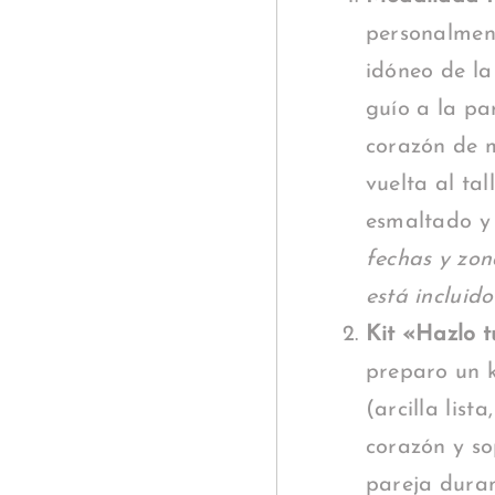
personalment
idóneo de la
guío a la pa
corazón de m
vuelta al ta
esmaltado y
fechas y zon
está incluid
Kit «Hazlo t
preparo un k
(arcilla list
corazón y so
pareja durant