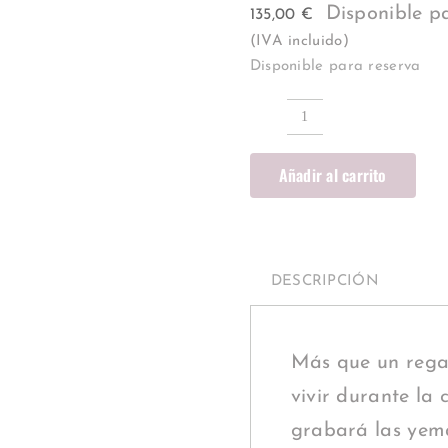
Disponible p
135,00
€
(IVA incluido)
Disponible para reserva
Cuadro
de
Añadir al carrito
Cerámica
"Corazón
de
Huellas"
-
DESCRIPCIÓN
Especial
Bodas
de
Más que un rega
Oro
vivir durante la 
cantidad
grabará las yema