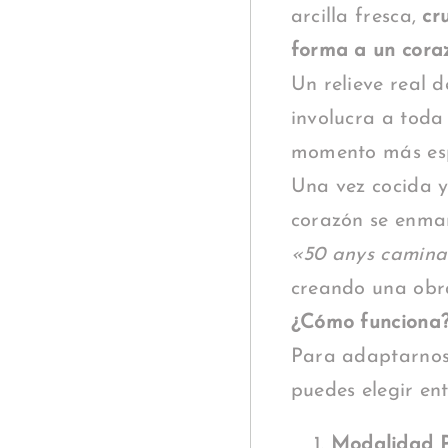
arcilla fresca,
cr
forma a un coraz
Un relieve real 
involucra a toda 
momento más espe
Una vez cocida y 
corazón se enmar
«50 anys camina
creando una obra
¿Cómo funciona?
Para adaptarnos 
puedes elegir ent
Modalidad P