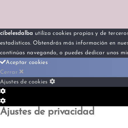
cibelesdalba
utiliza cookies propias y de tercer
estadísticos. Obtendrás más información en nuest
continúas navegando, o puedes dedicar unos min
Aceptar cookies
Cerrar
Ajustes de cookies
Configuración
de
Configuración
Ajustes de privacidad
Cookie
de
Box
Cookie