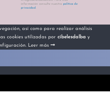
info@cibelesdalba.com. Para más
información consulte nuestra
política de
privacidad
.
avegación, así como para realizar análisis
las cookies utilizadas por
cibelesdalba
y
nfiguración.
Leer más