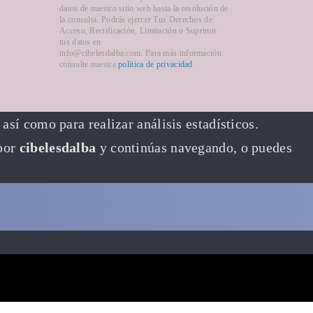
datos de nuestro sitio web hasta la resolución de
la consulta. Podrás ejercer Tus Derechos de
Acceso, Rectificación, Limitación o Suprimir
tus datos en
info@cibelesdalba.com. Para más información
consulte nuestra
política de privacidad
.
así como para realizar análisis estadísticos.
 por
cibelesdalba
y continúas navegando, o puedes