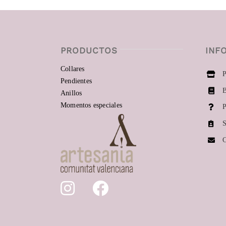
PRODUCTOS
INF
Collares
P
Pendientes
B
Anillos
Momentos especiales
P
S
C