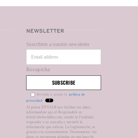
NEWSLETTER
Suscribirte a nuestro newsletter
Recaptcha
He leido y acepto la
política de
privacidad
?
Al pulsar ENVIAR nos facilitas tus datos,
informandote que el Responsable es:
info@cibelesdalba.com, siendo la Finalidad;
responder a su consulta y enviarle la
información que solicita. La Legitimación; es
gracias a tu consentimiento. Destinatarios: tus
datos se encuentran alojados en una base de