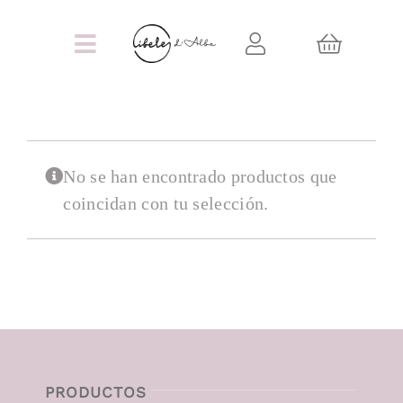
Saltar
al
Toggle
contenido
Navigation
INICIO
MOMENTOS ESPECIALES
No se han encontrado productos que
coincidan con tu selección.
JOYERÍA
MÁS CERÁMICA
CONTACTO
PRODUCTOS