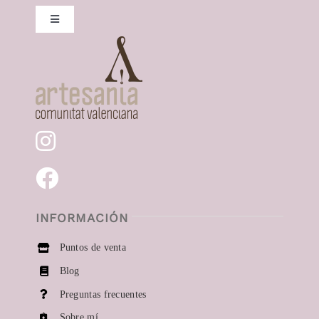
Toggle
Navigation
Collares
Pendientes
Anillos
Momentos especiales
INFORMACIÓN
Puntos de venta
Blog
Preguntas frecuentes
Sobre mí