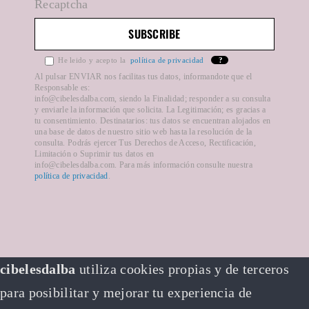
Recaptcha
Mapa del sitio
He leido y acepto la
política de privacidad
?
Formas de pago
Al pulsar ENVIAR nos facilitas tus datos, informandote que el
Responsable es:
info@cibelesdalba.com, siendo la Finalidad; responder a su consulta
y enviarle la información que solicita. La Legitimación; es gracias a
Plazos de entrega
tu consentimiento. Destinatarios: tus datos se encuentran alojados en
una base de datos de nuestro sitio web hasta la resolución de la
consulta. Podrás ejercer Tus Derechos de Acceso, Rectificación,
Limitación o Suprimir tus datos en
info@cibelesdalba.com. Para más información consulte nuestra
política de privacidad
.
cibelesdalba
utiliza cookies propias y de terceros
para posibilitar y mejorar tu experiencia de