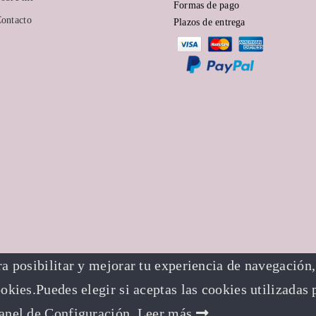
Formas de pago
ontacto
producto
Plazos de entrega
ra posibilitar y mejorar tu experiencia de navegación, 
kies.Puedes elegir si aceptas las cookies utilizadas
anel de Configuración.
Leer más