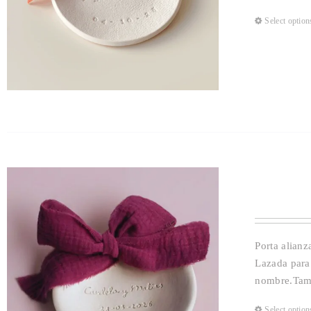
Select option
Porta alian
Lazada para 
nombre.Tam
Select option