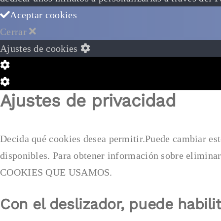
Aceptar cookies
Cerrar
Ajustes de cookies
Configuración
de
Configuración
Ajustes de privacidad
Cookie
de
Box
Cookie
Box
Decida qué cookies desea permitir.Puede cambiar est
disponibles. Para obtener información sobre elimi
COOKIES QUE USAMOS.
Con el deslizador, puede habilit