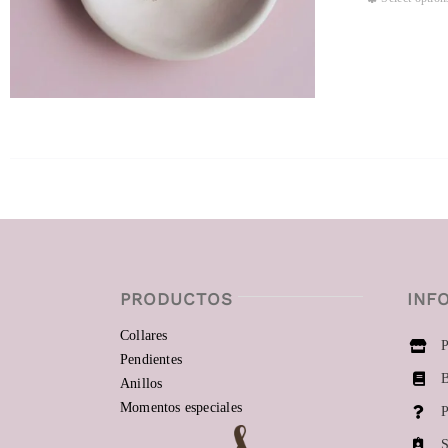
PRODUCTOS
INF
Collares
P
Pendientes
B
Anillos
Momentos especiales
P
S