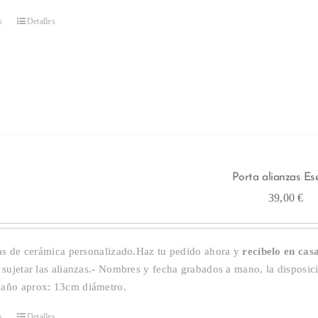
s
Detalles
Este
producto
tiene
múltiples
variantes.
Las
opciones
Porta alianzas Es
se
39,00
€
pueden
elegir
zas de cerámica personalizado.Haz tu pedido ahora y
recíbelo en cas
en
sujetar las alianzas.- Nombres y fecha grabados a mano, la disposic
año aprox: 13cm diámetro.
la
página
s
Detalles