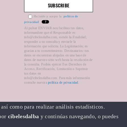
He leido y acepto la
política de
privacidad
?
Al pulsar ENVIAR nos facilitas tus datos,
informandote que el Responsable es:
info@cibelesdalba.com, siendo la Finalidad;
responder a su consulta y enviarle la
información que solicita. La Legitimación; es
gracias a tu consentimiento. Destinatarios: tus
datos se encuentran alojados en una base de
datos de nuestro sitio web hasta la resolución de
la consulta. Podrás ejercer Tus Derechos de
Acceso, Rectificación, Limitación o Suprimir
tus datos en
info@cibelesdalba.com. Para más información
consulte nuestra
política de privacidad
.
así como para realizar análisis estadísticos.
 por
cibelesdalba
y continúas navegando, o puedes